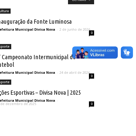
ultura
nauguração da Fonte Luminosa
efeitura Municipal Divisa Nova
-
2 de junho de 2026
0
sporte
° Campeonato Intermunicipal de
utebol
efeitura Municipal Divisa Nova
-
24 de abril de 2026
0
sporte
ções Esportivas – Divisa Nova | 2025
efeitura Municipal Divisa Nova
-
 de dezembro de 2025
0