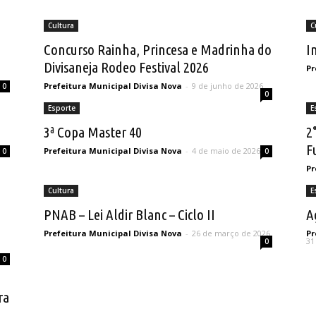
Feriados e Eventos
Fotos da Cidade
Geral
História e Dados Gerais
Cultura
C
Concurso Rainha, Princesa e Madrinha do
I
Divisaneja Rodeo Festival 2026
Pr
Prefeitura Municipal Divisa Nova
-
9 de junho de 2026
0
0
Esporte
E
3ª Copa Master 40
2
F
Prefeitura Municipal Divisa Nova
-
4 de maio de 2026
0
0
Pr
Cultura
E
PNAB – Lei Aldir Blanc – Ciclo II
A
Prefeitura Municipal Divisa Nova
-
26 de março de 2026
Pr
31
0
0
ra