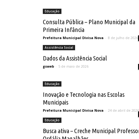
Assistência Social
Cultura
Educação
Esporte
Localização
Obras
Saúde
Símbolos Municipais
Educação
Consulta Pública – Plano Municipal da
Primeira Infância
Prefeitura Municipal Divisa Nova
-
8 de julho de 2026
Assistência Social
Dados da Assistência Social
gsweb
-
5 de maio de 2026
Educação
Inovação e Tecnologia nas Escolas
Municipais
Prefeitura Municipal Divisa Nova
-
24 de abril de 2026
Educação
Busca ativa – Creche Municipal Professo
Ordália Magalhães